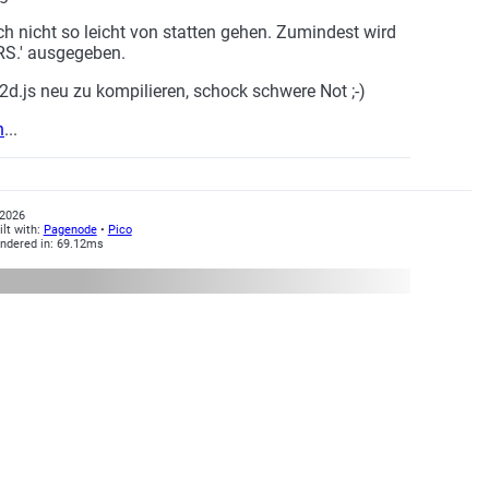
h nicht so leicht von statten gehen. Zumindest wird
RS.' ausgegeben.
2d.js neu zu kompilieren, schock schwere Not ;-)
n
...
2026
ilt with:
Pagenode
•
Pico
ndered in: 69.12ms