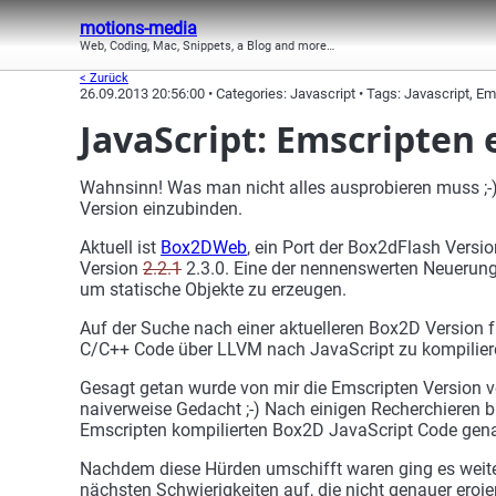
motions-media
Web, Coding, Mac, Snippets, a Blog and more…
< Zurück
26.09.2013 20:56:00 • Categories: Javascript • Tags: Javascript, E
JavaScript: Emscripten 
Wahnsinn! Was man nicht alles ausprobieren muss ;-)
Version einzubinden.
Aktuell ist
Box2DWeb
, ein Port der Box2dFlash Versio
Version
2.2.1
2.3.0. Eine der nennenswerten Neuerung
um statische Objekte zu erzeugen.
Auf der Suche nach einer aktuelleren Box2D Version fü
C/C++ Code über LLVM nach JavaScript zu kompilieren
Gesagt getan wurde von mir die Emscripten Version vo
naiverweise Gedacht ;-) Nach einigen Recherchieren bi
Emscripten kompilierten Box2D JavaScript Code gena
Nachdem diese Hürden umschifft waren ging es weiter
nächsten Schwierigkeiten auf, die nicht genauer ero