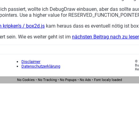
ch passiert, wollte ich DebugDraw einbauen, aber das sollte auc
tion pointers. Use a higher value for RESERVED_FUNCTION_POINTE
n kripken's / box2d.js
kam heraus dass es eventuell nötig ist box
ert sein. Wie es weiter geht ist im
nächsten Beitrag nach zu lese
Disclaimer
© 
Bu
Datenschutzerklärung
Re
No Cookies • No Tracking • No Popups • No Ads • Font localy loaded