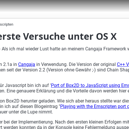
mscripten
erste Versuche unter OS X
 Als ich mal wieder Lust hatte an meinem Cangaja Framework we
n 2.1a in
Cangaja
in Verwendung. Die Version der original
C++ V
en seit der Version 2.2 (Version ohne Gewähr ;-) sind Chain Sh
r Javascript bin ich auf '
Port of Box2D to JavaScript using Ems
. Eine genauere Erklärung und die Vorteile davon werden hier e
n Box2D herunter geladen. Wie sich aber heraus stellte war die
n ich auf diesen Blogeintrag "
Playing with the Emscripten port
uer unter die Lupe nimmt.
 bei der Implementierung. Nach den ersten kleinen Erfolgen mi
iert werden konnten da in der Konsole keine Fehlermeldung ausg