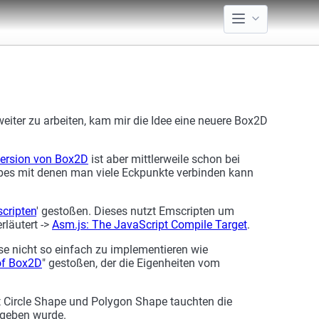
iter zu arbeiten, kam mir die Idee eine neuere Box2D
ersion von Box2D
ist aber mittlerweile schon bei
apes mit denen man viele Eckpunkte verbinden kann
cripten
' gestoßen. Dieses nutzt Emscripten um
rläutert ->
Asm.js: The JavaScript Compile Target
.
se nicht so einfach zu implementieren wie
 of Box2D
" gestoßen, der die Eigenheiten vom
t Circle Shape und Polygon Shape tauchten die
egeben wurde.